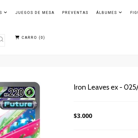
AS
JUEGOS DE MESA
PREVENTAS
ÁLBUMES
FI
CARRO (
0
)
Iron Leaves ex - 025
$3.000