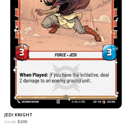
JEDI KNIGHT
J
Desde
$200
D