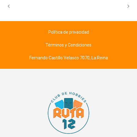
Política de privacidad
Términos y Condiciones
Fernando Castillo Velasco 7070, La Reina