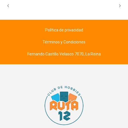
Política de privacidad
Términos y Condiciones
Fernando Castillo Velasco 7070, La Reina