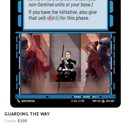
GUARDING THE WAY
T
Desde
$200
D