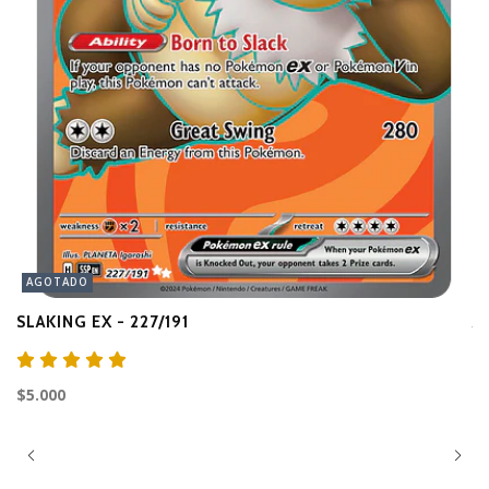
AGOTADO
SLAKING EX - 227/191
A
$3
$5.000