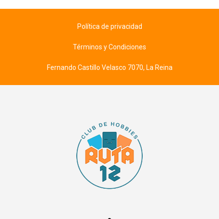
Política de privacidad
Términos y Condiciones
Fernando Castillo Velasco 7070, La Reina