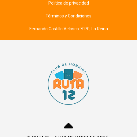
Política de privacidad
Términos y Condiciones
Fernando Castillo Velasco 7070, La Reina