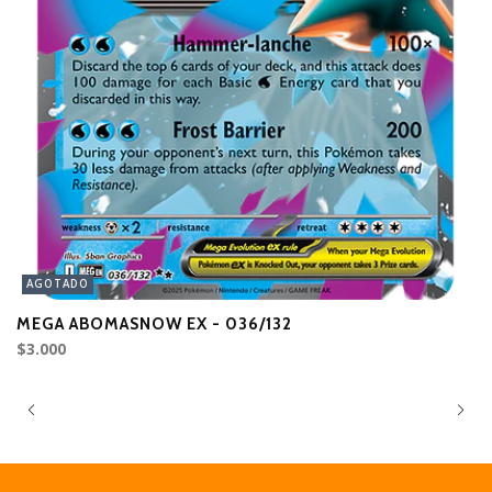
AGOTADO
MEGA ABOMASNOW EX - 036/132
M
$3.000
$3