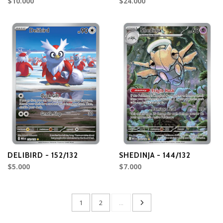
$10.000
$24.000
DELIBIRD - 152/132
SHEDINJA - 144/132
$5.000
$7.000
1
2
...