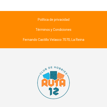
Política de privacidad
Términos y Condiciones
Fernando Castillo Velasco 7070, La Reina