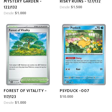
MYSTERY GARDEN -
RISKY RUINS - 127/132
Desde
$1.500
122/132
Desde
$1.000
FOREST OF VITALITY -
PSYDUCK -007
$10.000
117/123
Desde
$1.000