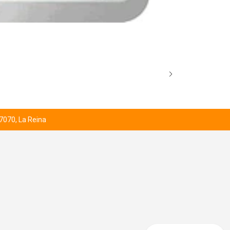
BROCK’S SCO
Desde
$1.000
 7070, La Reina