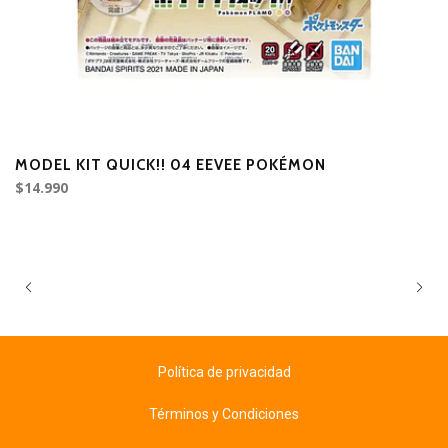
MODEL KIT QUICK!! 04 EEVEE POKÉMON
M
$14.990
$
Política de privacidad
Términos y Condiciones