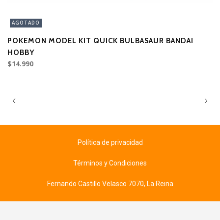
AGOTADO
POKEMON MODEL KIT QUICK BULBASAUR BANDAI
M
HOBBY
$14.990
$
Política de privacidad
Términos y Condiciones
Fernando Castillo Velasco 7070, La Reina