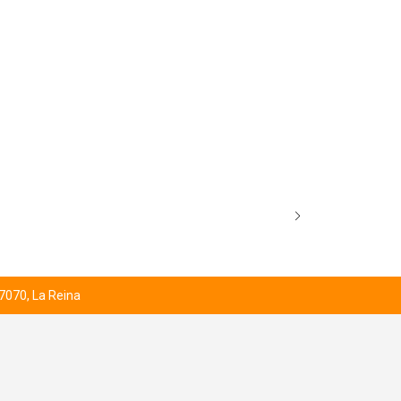
AGOTADO
MODEL KIT 
$14.990
 7070, La Reina