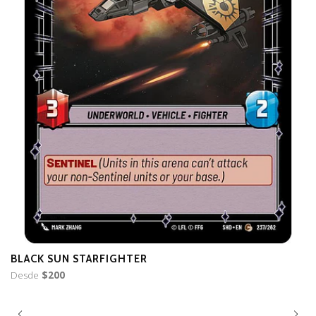
BLACK SUN STARFIGHTER
B
Desde
$200
D