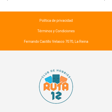
Política de privacidad
Términos y Condiciones
Fernando Castillo Velasco 7070, La Reina