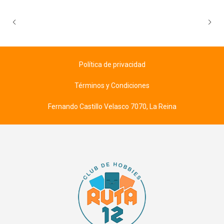
Política de privacidad
Términos y Condiciones
Fernando Castillo Velasco 7070, La Reina