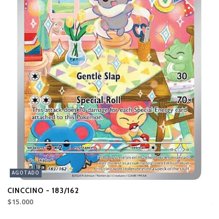
AGOTADO
CINCCINO - 183/162
K
$15.000
A
$2