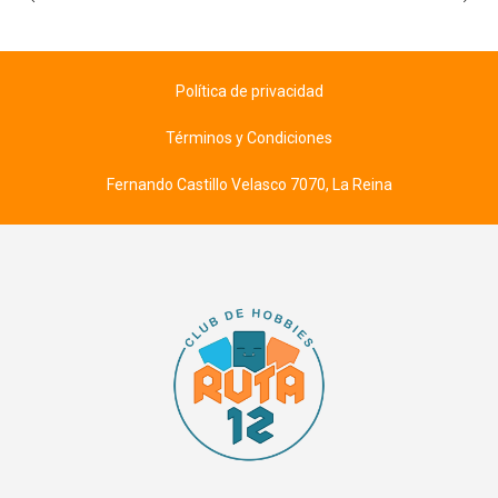
Política de privacidad
Términos y Condiciones
Fernando Castillo Velasco 7070, La Reina