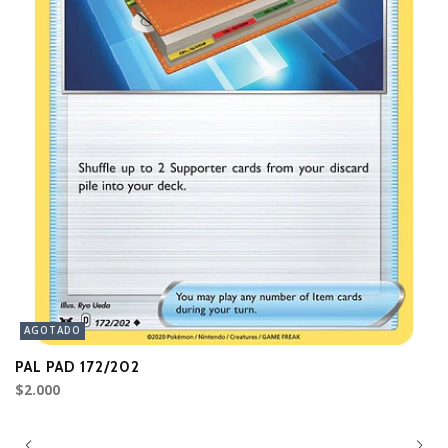
AGOTADO
PAL PAD 172/202
S
$2.000
$3