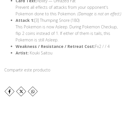
Card Text:
Ability — Unfazed Fat
Prevent all effects of attacks from your opponent's
Pokemon done to this Pokemon.
(Damage is not an effect.)
Attack 1:
[3] Thumping Snore (180)
This Pokemon is now Asleep. During Pokemon Checkup,
flip 2 coins instead of 1. If either of them is tails, this
Pokemon is still Asleep.
Weakness / Resistance / Retreat Cost:
Fx2 / / 4
Artist:
Kouki Saitou
Compartir este producto