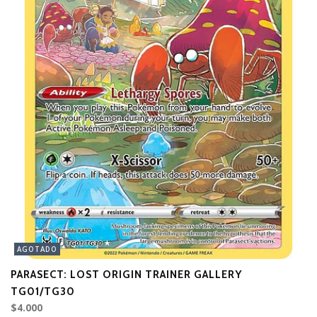
AGOTADO
PARASECT: LOST ORIGIN TRAINER GALLERY
B
TG01/TG30
T
$4.000
$5