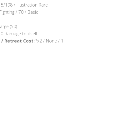
5/198 / Illustration Rare
Fighting / 70 / Basic
arge (50)
0 damage to itself.
/ Retreat Cost:
Px2 / None / 1