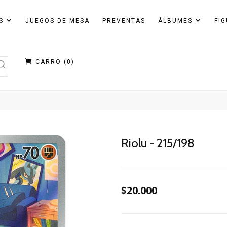
AS
JUEGOS DE MESA
PREVENTAS
ÁLBUMES
FI
CARRO (
0
)
Riolu - 215/198
$20.000