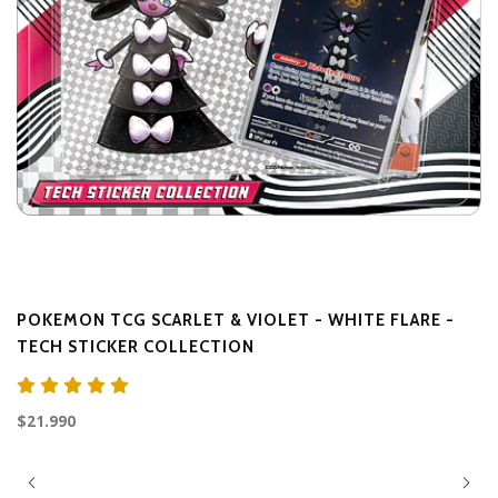
POKEMON TCG SCARLET & VIOLET - WHITE FLARE -
I
TECH STICKER COLLECTION
I
$5
$21.990