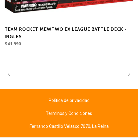
TEAM ROCKET MEWTWO EX LEAGUE BATTLE DECK -
D
INGLES
$41.990
$
Política de privacidad
Términos y Condiciones
Fernando Castillo Velasco 7070, La Reina