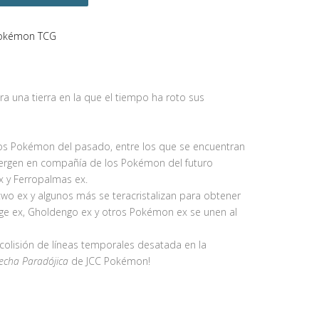
okémon TCG
a una tierra en la que el tiempo ha roto sus
os Pokémon del pasado, entre los que se encuentran
ergen en compañía de los Pokémon del futuro
ex y Ferropalmas ex.
wo ex y algunos más se teracristalizan para obtener
ge ex, Gholdengo ex y otros Pokémon ex se unen al
 colisión de líneas temporales desatada en la
recha Paradójica
de JCC Pokémon!