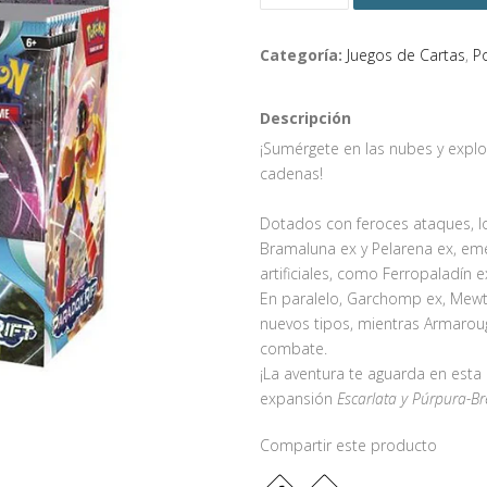
Categoría:
Juegos de Cartas
,
P
Descripción
¡Sumérgete en las nubes y explor
cadenas!
Dotados con feroces ataques, l
Bramaluna ex y Pelarena ex, em
artificiales, como Ferropaladín 
En paralelo, Garchomp ex, Mewt
nuevos tipos, mientras Armarou
combate.
¡La aventura te aguarda en esta
expansión
Escarlata y Púrpura-B
Compartir este producto