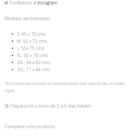
ti
. Escríbenos al
Instagram
Medidas apróximadas:
S: 45 x 70 cms
M: 50 x 73 cms
L: 55x 75 cms
XL: 60 x 78 cms
2XL: 64 x 82 cms
3XL: 71 x 84 cms
Ten en cuenta que el tamaño del estampado puede variar según la talla y el modelo
elegido.
🚀 Preparación y envío de 3 a 5 días hábiles
Compartir este producto