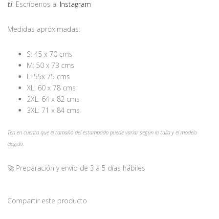
ti
. Escríbenos al
Instagram
Medidas apróximadas:
S: 45 x 70 cms
M: 50 x 73 cms
L: 55x 75 cms
XL: 60 x 78 cms
2XL: 64 x 82 cms
3XL: 71 x 84 cms
Ten en cuenta que el tamaño del estampado puede variar según la talla y el modelo
elegido.
🚀 Preparación y envío de 3 a 5 días hábiles
Compartir este producto