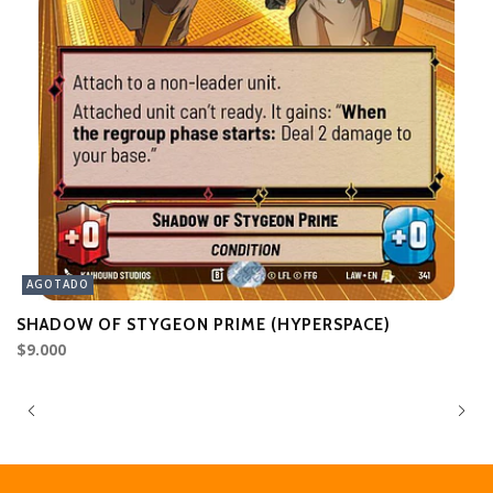
AGOTADO
SHADOW OF STYGEON PRIME (HYPERSPACE)
S
$9.000
$3