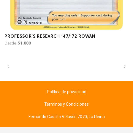
PROFESSOR'S RESEARCH 147/172 ROWAN
P
Desde
$1.000
$9
Política de privacidad
Términos y Condiciones
Fernando Castillo Velasco 7070, La Reina