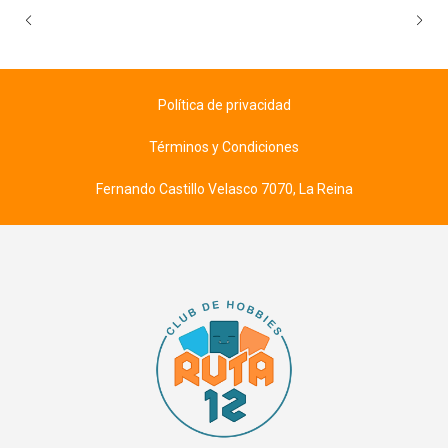
Política de privacidad
Términos y Condiciones
Fernando Castillo Velasco 7070, La Reina