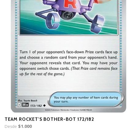
TEAM ROCKET'S BOTHER-BOT 172/182
P
Desde
$1.000
D