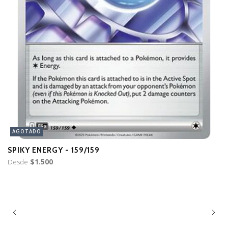
AGOTADO
SPIKY ENERGY - 159/159
E
Desde
$1.500
D