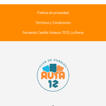
Política de privacidad
Términos y Condiciones
Fernando Castillo Velasco 7070, La Reina