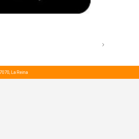
AGOTADO
EZRA BRIDGE
Desde
$5.000
 7070, La Reina