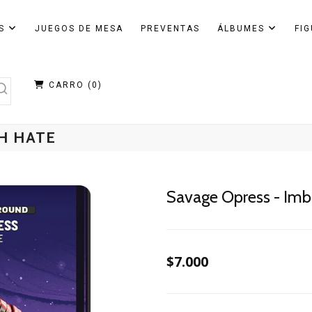
AS
JUEGOS DE MESA
PREVENTAS
ÁLBUMES
FI
CARRO (
0
)
TH HATE
Savage Opress - Im
$7.000