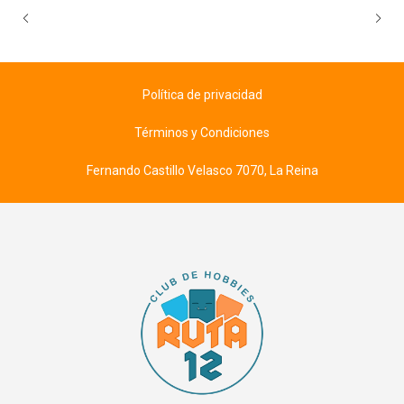
Política de privacidad
Términos y Condiciones
Fernando Castillo Velasco 7070, La Reina