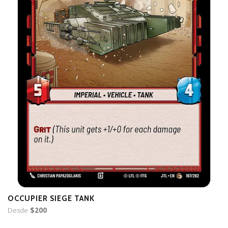
OCCUPIER SIEGE TANK
H
Desde
$200
D