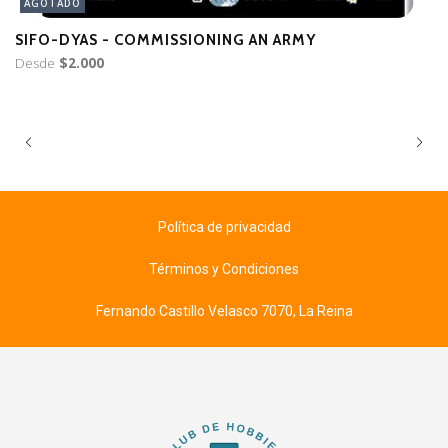
AGOTADO
SIFO-DYAS - COMMISSIONING AN ARMY
V
Desde
$2.000
D
Política de privacidad
Términos y Condiciones
Fernando Castillo Velasco 7070, La Reina