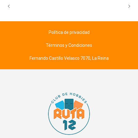
Política de privacidad
Términos y Condiciones
Fernando Castillo Velasco 7070, La Reina