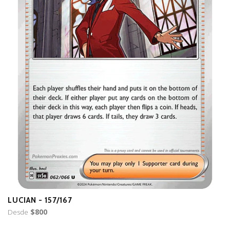
LUCIAN - 157/167
B
Desde
$800
D