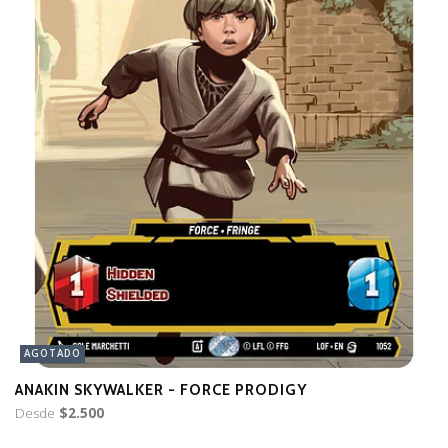
AGOTADO
ANAKIN SKYWALKER - FORCE PRODIGY
T
Desde
$2.500
$5