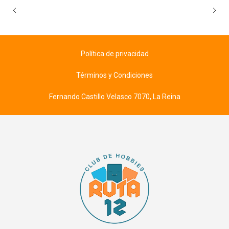
Política de privacidad
Términos y Condiciones
Fernando Castillo Velasco 7070, La Reina