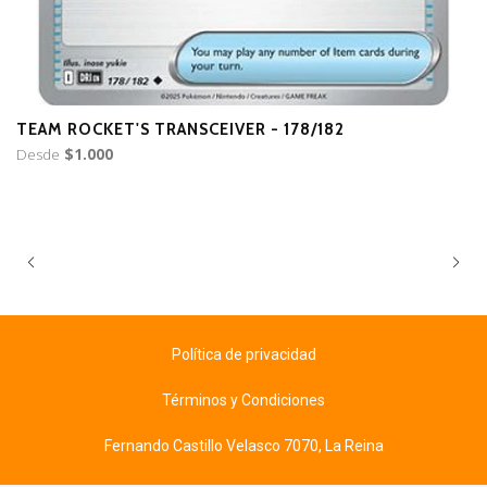
TEAM ROCKET'S TRANSCEIVER - 178/182
T
Desde
$1.000
D
Política de privacidad
Términos y Condiciones
Fernando Castillo Velasco 7070, La Reina