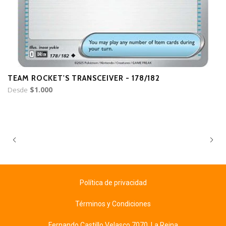
TEAM ROCKET'S TRANSCEIVER - 178/182
T
Desde
$1.000
D
Política de privacidad
Términos y Condiciones
Fernando Castillo Velasco 7070, La Reina