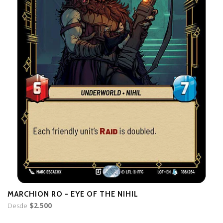
MARCHION RO - EYE OF THE NIHIL
T
Desde
$2.500
$3