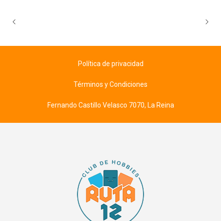
Política de privacidad
Términos y Condiciones
Fernando Castillo Velasco 7070, La Reina