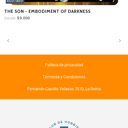
AGOTADO
THE SON - EMBODIMENT OF DARKNESS
P
Desde
$9.000
D
Política de privacidad
Términos y Condiciones
Fernando Castillo Velasco 7070, La Reina