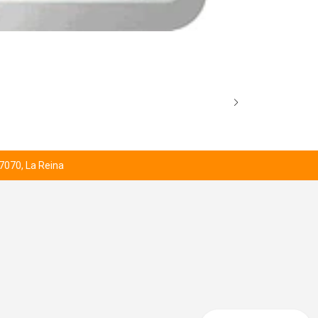
BROCK’S SCO
Desde
$1.000
 7070, La Reina