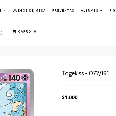
AS
JUEGOS DE MESA
PREVENTAS
ÁLBUMES
FI
CARRO (
0
)
Togekiss - 072/191
$1.000