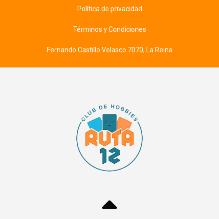
Política de privacidad
Términos y Condiciones
Fernando Castillo Velasco 7070, La Reina