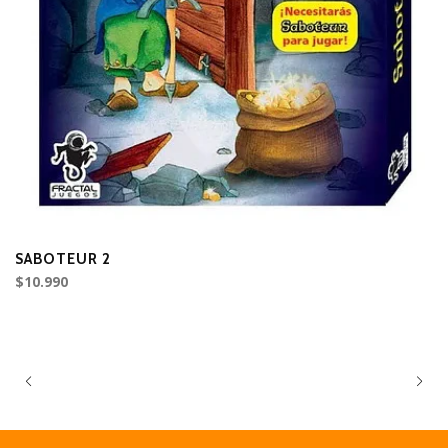
SABOTEUR 2
P
$10.990
$7