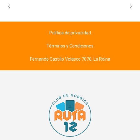
Política de privacidad
Términos y Condiciones
Fernando Castillo Velasco 7070, La Reina