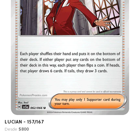
LUCIAN - 157/167
B
Desde
$800
D