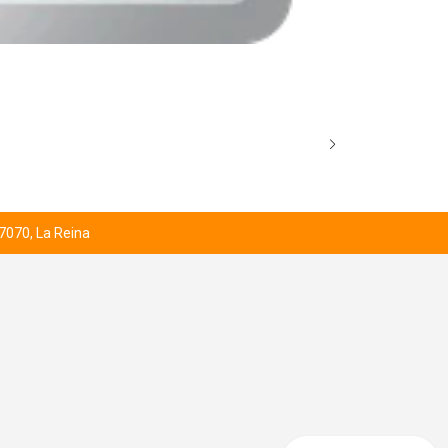
AGOTADO
COUNTER CAT
$4.000
 7070, La Reina