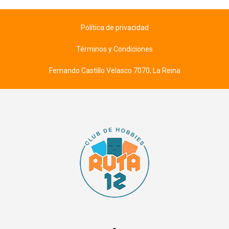
Política de privacidad
Términos y Condiciones
Fernando Castillo Velasco 7070, La Reina