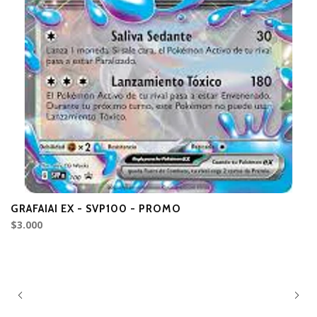
GRAFAIAI EX - SVP100 - PROMO
P
$3.000
$3