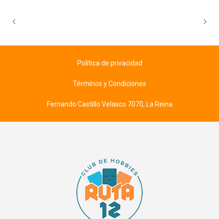
Política de privacidad
Términos y Condiciones
Fernando Castillo Velasco 7070, La Reina