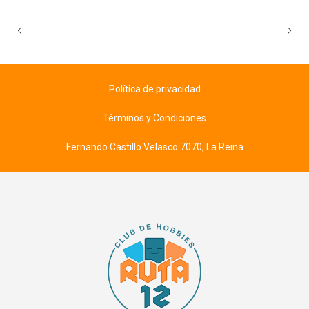
Política de privacidad
Términos y Condiciones
Fernando Castillo Velasco 7070, La Reina