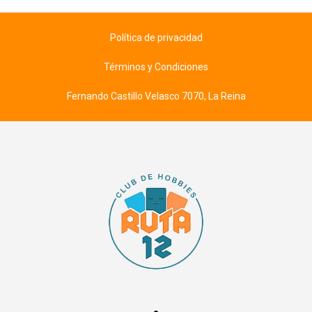
Política de privacidad
Términos y Condiciones
Fernando Castillo Velasco 7070, La Reina