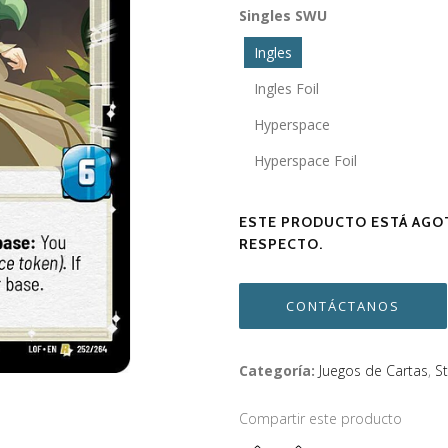
Singles SWU
Ingles
Ingles Foil
Hyperspace
Hyperspace Foil
ESTE PRODUCTO ESTÁ AGOT
RESPECTO.
CONTÁCTANOS
Categoría:
Juegos de Cartas
,
S
Compartir este producto