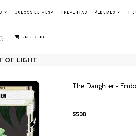
AS
JUEGOS DE MESA
PREVENTAS
ÁLBUMES
FI
CARRO (
0
)
 OF LIGHT
The Daughter - Embo
$500