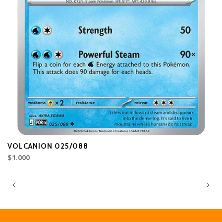
VOLCANION 025/088
V
$1.000
$