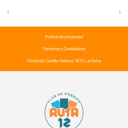
Política de privacidad
Términos y Condiciones
Fernando Castillo Velasco 7070, La Reina