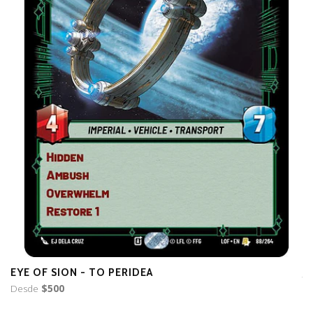
EYE OF SION - TO PERIDEA
J
Desde
$500
$7